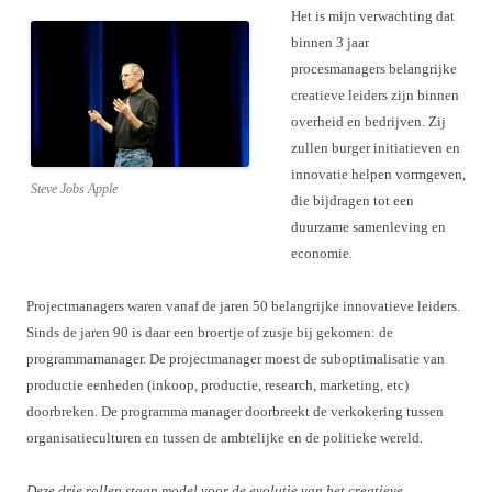
Het is mijn verwachting dat
binnen 3 jaar
procesmanagers belangrijke
creatieve leiders zijn binnen
overheid en bedrijven. Zij
zullen burger initiatieven en
innovatie helpen vormgeven,
Steve Jobs Apple
die bijdragen tot een
duurzame samenleving en
economie.
Projectmanagers waren vanaf de jaren 50 belangrijke innovatieve leiders.
Sinds de jaren 90 is daar een broertje of zusje bij gekomen: de
programmamanager. De projectmanager moest de suboptimalisatie van
productie eenheden (inkoop, productie, research, marketing, etc)
doorbreken. De programma manager doorbreekt de verkokering tussen
organisatieculturen en tussen de ambtelijke en de politieke wereld.
Deze drie rollen staan model voor de evolutie van het creatieve