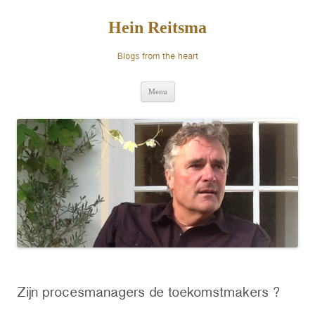
Ga
naar
de
Hein Reitsma
inhoud
Blogs from the heart
Menu
Zijn procesmanagers de toekomstmakers ?