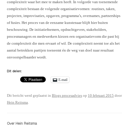
complexiteit waar het mee te maken heeft. In volgorde van toenemende
complexiteit bestaan de volgende organisatievormen: routines, taken,
projecten, improvisaties, opgaven, programma’s, overnames, partnerships
of fusies. Het proces van de eenzame kunstenaar blijft hier buiten
beschouwing. De initiatiefnemers, opdrachtgevers, stakeholders,
procesmanagers en medewerkers kiezen een organisatievorm die past bij
de complexiteit die men ervaart of wil. De complexiteit neemt toe als het
aantal betrokken partijen toeneemt én de weg van doel naar resultaat
onvoorspelbaarder wordt.
Dit delen:
E-mail
Dit bericht werd geplaatst in
Blogs procesadvies
op
10 februari 2015
door
Hein Reitsma
.
Over Hein Reitsma