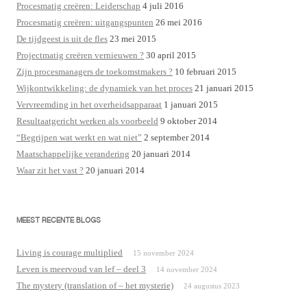
Procesmatig creëren: Leiderschap
4 juli 2016
Procesmatig creëren: uitgangspunten
26 mei 2016
De tijdgeest is uit de fles
23 mei 2015
Projectmatig creëren vernieuwen ?
30 april 2015
Zijn procesmanagers de toekomstmakers ?
10 februari 2015
Wijkontwikkeling: de dynamiek van het proces
21 januari 2015
Vervreemding in het overheidsapparaat
1 januari 2015
Resultaatgericht werken als voorbeeld
9 oktober 2014
“Begrijpen wat werkt en wat niet”
2 september 2014
Maatschappelijke verandering
20 januari 2014
Waar zit het vast ?
20 januari 2014
MEEST RECENTE BLOGS
Living is courage multiplied
15 november 2024
Leven is meervoud van lef – deel 3
14 november 2024
The mystery (translation of – het mysterie)
24 augustus 2023